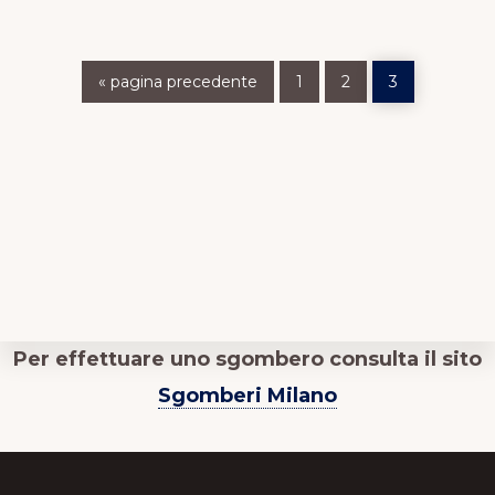
Vai
Vai
Vai
Vai
«
pagina precedente
1
2
3
alla
alla
alla
alla
pagina
pagina
pagina
Per effettuare uno sgombero consulta il sito
Sgomberi Milano