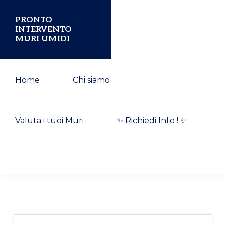
Passa
Passa
PRONTO
alla
al
INTERVENTO
MURI UMIDI
navigazione
contenuto
primaria
principale
Home
Chi siamo
Valuta i tuoi Muri
✨ Richiedi Info ! ✨
Show
Search