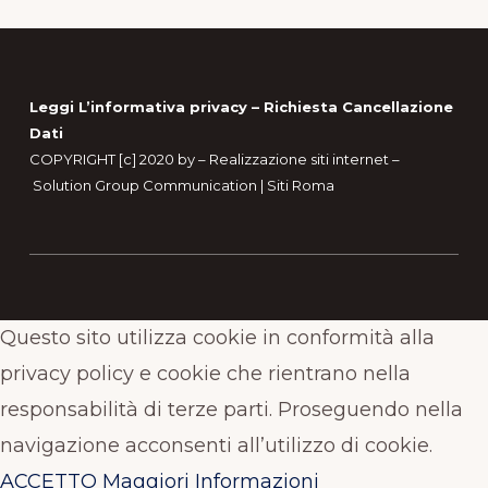
Footer
Leggi L’informativa privacy
–
Richiesta Cancellazione
Dati
COPYRIGHT [c] 2020 by –
Realizzazione siti internet
–
Solution Group Communication
|
Siti Roma
Questo sito utilizza cookie in conformità alla
privacy policy e cookie che rientrano nella
responsabilità di terze parti. Proseguendo nella
navigazione acconsenti all’utilizzo di cookie.
ACCETTO
Maggiori Informazioni