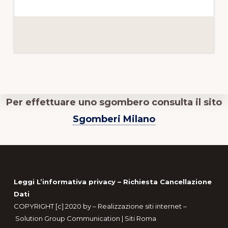
Per effettuare uno sgombero consulta il sito
Sgomberi Milano
Footer
Leggi L’informativa privacy
–
Richiesta Cancellazione
Dati
COPYRIGHT [c] 2020 by –
Realizzazione siti internet
–
Solution Group Communication
|
Siti Roma