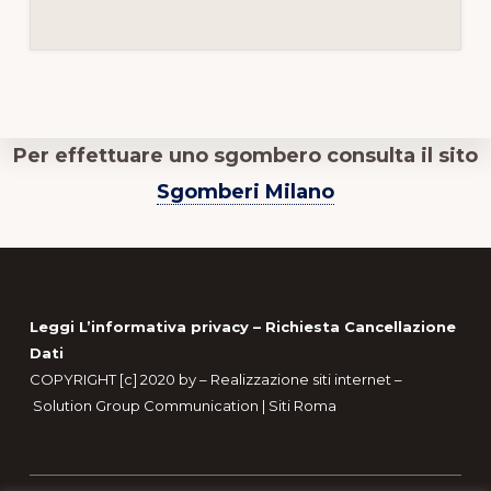
Per effettuare uno sgombero consulta il sito
Sgomberi Milano
Footer
Leggi L’informativa privacy
–
Richiesta Cancellazione
Dati
COPYRIGHT [c] 2020 by –
Realizzazione siti internet
–
Solution Group Communication
|
Siti Roma