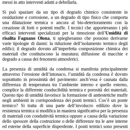
messi in atto interventi adatti a debellarla.
Si può spaziare da un tipo di degrado chimico consistente in
ossidazione e corrosione, a un degrado di tipo fisico che comporta
una dilatazione termica o ancora al bio-deterioramento con la
creazione di forti e potenti muffe. I tecnici che apporteranno i più
efficaci interventi specializzati per la rimozione dell’
Umidità di
risalita Fagnano Olona
, ti spiegheranno che possono derivarne
varie tipologie di danni: la riduzione dell’isolamento termico degli
edifici; il degrado dovuto all’imperfetta composizione chimica dei
materiali che costituiscono la muratura; diffusione di macchie e
degrado a causa dei fenomeni atmosferici.
La presenza di umidità da condensa si manifesta principalmente
attraverso l’erosione dell’intonaco, l’umidità da condensa è dovuto
soprattutto in prossimità del pavimento: anch’essa è causata dalla
differenza di temperatura tra l’ambiente interno e quello esterno,
complice la differente conducibilità termica e porosità dei materiali.
Questo tipo di umidità favorisce la formazione di antiestetiche muffe
negli ambienti in corrispondenza dei ponti termici. Cos’è un ponte
termico? Si tratta di una parte dell’involucro edilizio dove la
resistenza termica si modifica in maniera significativa per la presenza
di materiali con conduttività termica oppure a causa della variazione
dello spessore della costruzione o delle differenze tra le aree interne
ed esterne della superficie disperdente. I ponti termici sono presenti