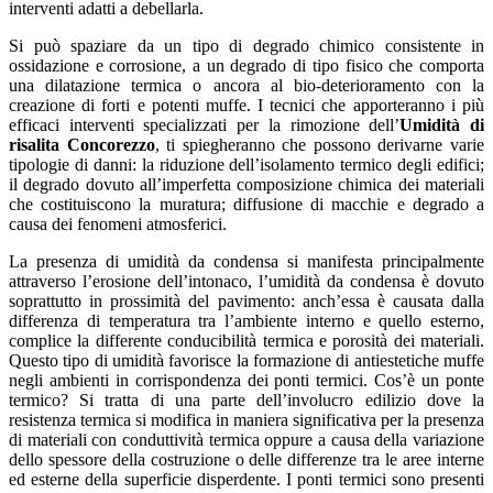
interventi adatti a debellarla.
Si può spaziare da un tipo di degrado chimico consistente in
ossidazione e corrosione, a un degrado di tipo fisico che comporta
una dilatazione termica o ancora al bio-deterioramento con la
creazione di forti e potenti muffe. I tecnici che apporteranno i più
efficaci interventi specializzati per la rimozione dell’
Umidità di
risalita Concorezzo
, ti spiegheranno che possono derivarne varie
tipologie di danni: la riduzione dell’isolamento termico degli edifici;
il degrado dovuto all’imperfetta composizione chimica dei materiali
che costituiscono la muratura; diffusione di macchie e degrado a
causa dei fenomeni atmosferici.
La presenza di umidità da condensa si manifesta principalmente
attraverso l’erosione dell’intonaco, l’umidità da condensa è dovuto
soprattutto in prossimità del pavimento: anch’essa è causata dalla
differenza di temperatura tra l’ambiente interno e quello esterno,
complice la differente conducibilità termica e porosità dei materiali.
Questo tipo di umidità favorisce la formazione di antiestetiche muffe
negli ambienti in corrispondenza dei ponti termici. Cos’è un ponte
termico? Si tratta di una parte dell’involucro edilizio dove la
resistenza termica si modifica in maniera significativa per la presenza
di materiali con conduttività termica oppure a causa della variazione
dello spessore della costruzione o delle differenze tra le aree interne
ed esterne della superficie disperdente. I ponti termici sono presenti