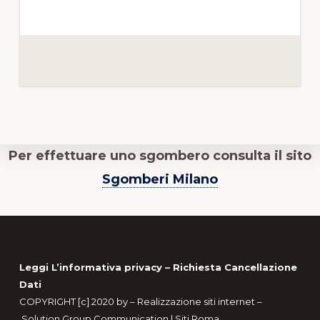
Per effettuare uno sgombero consulta il sito
Sgomberi Milano
Footer
Leggi L’informativa privacy
–
Richiesta Cancellazione
Dati
COPYRIGHT [c] 2020 by –
Realizzazione siti internet
–
Solution Group Communication
|
Siti Roma