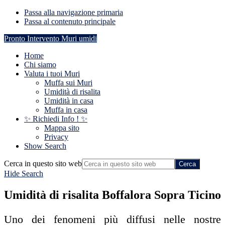
Passa alla navigazione primaria
Passa al contenuto principale
Pronto Intervento Muri umidi
Home
Chi siamo
Valuta i tuoi Muri
Muffa sui Muri
Umidità di risalita
Umidità in casa
Muffa in casa
✨ Richiedi Info ! ✨
Mappa sito
Privacy
Show Search
Cerca in questo sito web
Hide Search
Umidità di risalita Boffalora Sopra Ticino
Uno dei fenomeni più diffusi nelle nostre