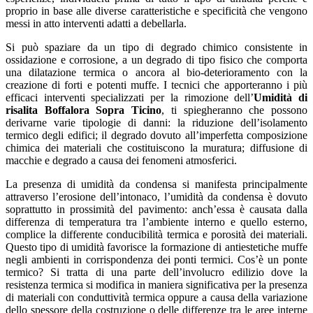
proprio in base alle diverse caratteristiche e specificità che vengono
messi in atto interventi adatti a debellarla.
Si può spaziare da un tipo di degrado chimico consistente in
ossidazione e corrosione, a un degrado di tipo fisico che comporta
una dilatazione termica o ancora al bio-deterioramento con la
creazione di forti e potenti muffe. I tecnici che apporteranno i più
efficaci interventi specializzati per la rimozione dell’
Umidità di
risalita Boffalora Sopra Ticino
, ti spiegheranno che possono
derivarne varie tipologie di danni: la riduzione dell’isolamento
termico degli edifici; il degrado dovuto all’imperfetta composizione
chimica dei materiali che costituiscono la muratura; diffusione di
macchie e degrado a causa dei fenomeni atmosferici.
La presenza di umidità da condensa si manifesta principalmente
attraverso l’erosione dell’intonaco, l’umidità da condensa è dovuto
soprattutto in prossimità del pavimento: anch’essa è causata dalla
differenza di temperatura tra l’ambiente interno e quello esterno,
complice la differente conducibilità termica e porosità dei materiali.
Questo tipo di umidità favorisce la formazione di antiestetiche muffe
negli ambienti in corrispondenza dei ponti termici. Cos’è un ponte
termico? Si tratta di una parte dell’involucro edilizio dove la
resistenza termica si modifica in maniera significativa per la presenza
di materiali con conduttività termica oppure a causa della variazione
dello spessore della costruzione o delle differenze tra le aree interne