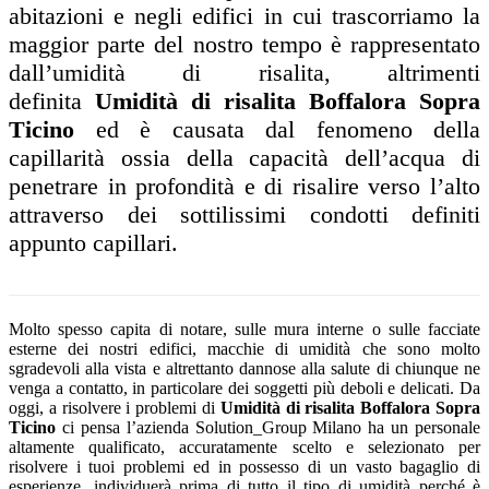
abitazioni e negli edifici in cui trascorriamo la
maggior parte del nostro tempo è rappresentato
dall’umidità di risalita, altrimenti
definita
Umidità di risalita Boffalora Sopra
Ticino
ed è causata dal fenomeno della
capillarità ossia della capacità dell’acqua di
penetrare in profondità e di risalire verso l’alto
attraverso dei sottilissimi condotti definiti
appunto capillari.
Molto spesso capita di notare, sulle mura interne o sulle facciate
esterne dei nostri edifici, macchie di umidità che sono molto
sgradevoli alla vista e altrettanto dannose alla salute di chiunque ne
venga a contatto, in particolare dei soggetti più deboli e delicati. Da
oggi, a risolvere i problemi di
Umidità di risalita Boffalora Sopra
Ticino
ci pensa l’azienda Solution_Group Milano ha un personale
altamente qualificato, accuratamente scelto e selezionato per
risolvere i tuoi problemi ed in possesso di un vasto bagaglio di
esperienze, individuerà prima di tutto il tipo di umidità perché è