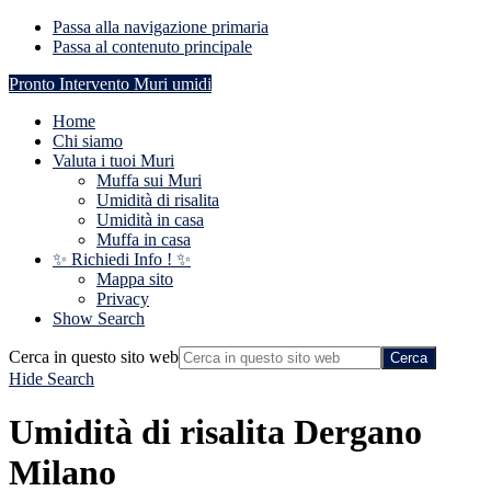
Passa alla navigazione primaria
Passa al contenuto principale
Pronto Intervento Muri umidi
Home
Chi siamo
Valuta i tuoi Muri
Muffa sui Muri
Umidità di risalita
Umidità in casa
Muffa in casa
✨ Richiedi Info ! ✨
Mappa sito
Privacy
Show Search
Cerca in questo sito web
Hide Search
Umidità di risalita Dergano
Milano