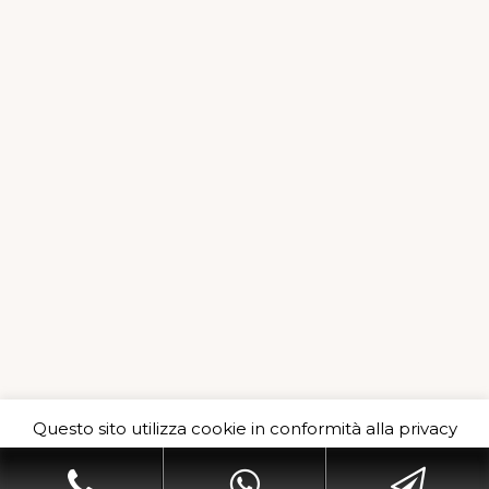
Per effettuare uno sgombero consulta il sito
Questo sito utilizza cookie in conformità alla privacy
policy e cookie che rientrano nella responsabilità di
Sgomberi Milano