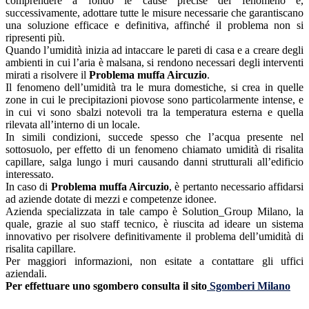
comprendere a fondo le cause precise del fenomeno e,
successivamente, adottare tutte le misure necessarie che garantiscano
una soluzione efficace e definitiva, affinché il problema non si
ripresenti più.
Quando l’umidità inizia ad intaccare le pareti di casa e a creare degli
ambienti in cui l’aria è malsana, si rendono necessari degli interventi
mirati a risolvere il
Problema muffa Aircuzio
.
Il fenomeno dell’umidità tra le mura domestiche, si crea in quelle
zone in cui le precipitazioni piovose sono particolarmente intense, e
in cui vi sono sbalzi notevoli tra la temperatura esterna e quella
rilevata all’interno di un locale.
In simili condizioni, succede spesso che l’acqua presente nel
sottosuolo, per effetto di un fenomeno chiamato umidità di risalita
capillare, salga lungo i muri causando danni strutturali all’edificio
interessato.
In caso di
Problema muffa Aircuzio
, è pertanto necessario affidarsi
ad aziende dotate di mezzi e competenze idonee.
Azienda specializzata in tale campo è Solution_Group Milano, la
quale, grazie al suo staff tecnico, è riuscita ad ideare un sistema
innovativo per risolvere definitivamente il problema dell’umidità di
risalita capillare.
Per maggiori informazioni, non esitate a contattare gli uffici
aziendali.
Per effettuare uno sgombero consulta il sito
Sgomberi Milano