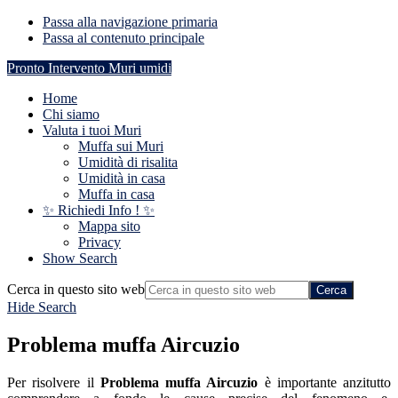
Passa alla navigazione primaria
Passa al contenuto principale
Pronto Intervento Muri umidi
Home
Chi siamo
Valuta i tuoi Muri
Muffa sui Muri
Umidità di risalita
Umidità in casa
Muffa in casa
✨ Richiedi Info ! ✨
Mappa sito
Privacy
Show Search
Cerca in questo sito web
Hide Search
Problema muffa Aircuzio
Per risolvere il
Problema muffa Aircuzio
è importante anzitutto