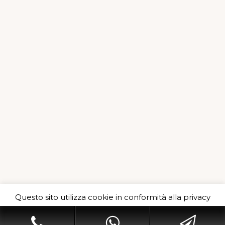
Per effettuare uno sgombero consulta il sito
Questo sito utilizza cookie in conformità alla privacy
policy e cookie che rientrano nella responsabilità di
Sgomberi Milano