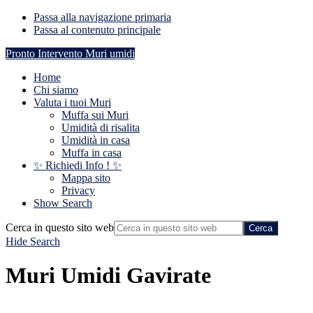
Passa alla navigazione primaria
Passa al contenuto principale
Pronto Intervento Muri umidi
Home
Chi siamo
Valuta i tuoi Muri
Muffa sui Muri
Umidità di risalita
Umidità in casa
Muffa in casa
✨ Richiedi Info ! ✨
Mappa sito
Privacy
Show Search
Cerca in questo sito web
Hide Search
Muri Umidi Gavirate