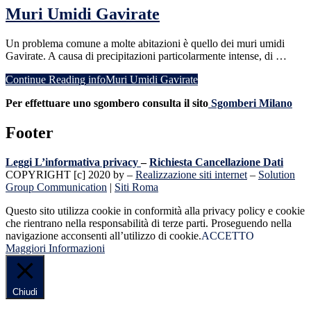
Muri Umidi Gavirate
Un problema comune a molte abitazioni è quello dei muri umidi
Gavirate. A causa di precipitazioni particolarmente intense, di …
Continue Reading
infoMuri Umidi Gavirate
Per effettuare uno sgombero consulta il sito
Sgomberi Milano
Footer
Leggi L’informativa privacy
–
Richiesta Cancellazione Dati
COPYRIGHT [c] 2020 by –
Realizzazione siti internet
–
Solution
Group Communication
|
Siti Roma
Questo sito utilizza cookie in conformità alla privacy policy e cookie
che rientrano nella responsabilità di terze parti. Proseguendo nella
navigazione acconsenti all’utilizzo di cookie.
ACCETTO
Maggiori Informazioni
Chiudi