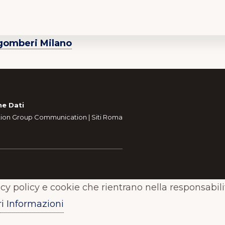
omberi Milano
ne Dati
tion Group Communication
|
Siti Roma
acy policy e cookie che rientrano nella responsabil
i Informazioni