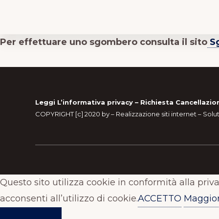
Per effettuare uno sgombero consulta il sito
Sg
Footer
Leggi L’informativa privacy
–
Richiesta Cancellazio
COPYRIGHT [c] 2020 by –
Realizzazione siti internet
–
Solu
Questo sito utilizza cookie in conformità alla priv
acconsenti all’utilizzo di cookie.
ACCETTO
Maggior