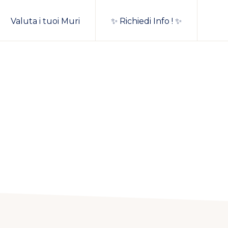
Valuta i tuoi Muri
✨ Richiedi Info ! ✨
Sh
Sea