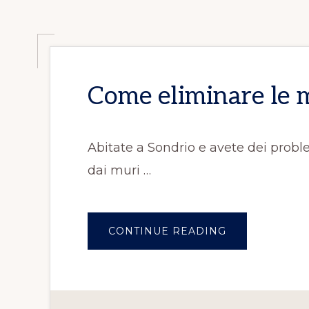
Come eliminare le m
Abitate a Sondrio e avete dei probl
dai muri …
CONTINUE READING
INFOCOME
ELIMINARE
LE
MACCHIE
DI
MUFFA
DAI
MURI
SONDRIO