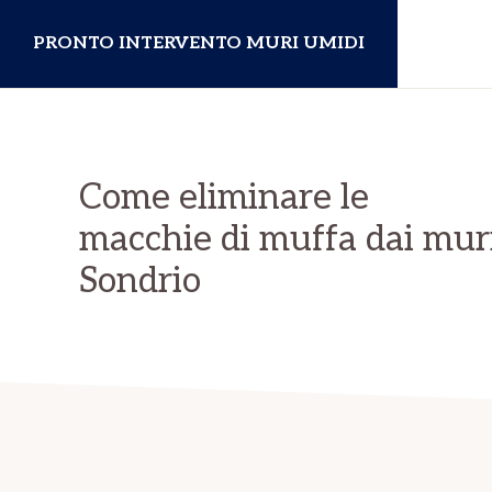
Passa
Passa
PRONTO INTERVENTO MURI UMIDI
alla
al
navigazione
contenuto
primaria
principale
Come eliminare le
macchie di muffa dai mur
Sondrio